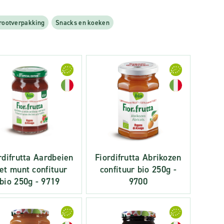
rootverpakking
Snacks en koeken
rdifrutta Aardbeien
Fiordifrutta Abrikozen
et munt confituur
confituur bio 250g -
bio 250g - 9719
9700