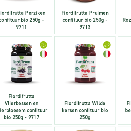
iordifrutta Perziken
Fiordifrutta Pruimen
confituur bio 250g -
confituur bio 250g -
Roz
9711
9713
Fiordifrutta
Vlierbessen en
Fiordifrutta Wilde
F
lierbloesem confituur
kersen confituur bio
be
bio 250g - 9717
250g