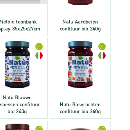
Mielbio toonbank
Natù Aardbeien
splay 35x25x27cm
confituur bio 240g
Natù Blauwe
sbessen confituur
Natù Bosvruchten
bio 240g
confituur bio 240g