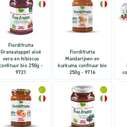
Fiordifrutta
Granaatappel aloë
Fiordifrutta
vera en hibiscus
Mandarijnen en
confituur bio 250g -
kurkuma confituur bio
9721
250g - 9716
co