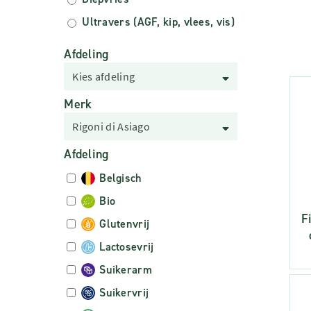
Ultravers (AGF, kip, vlees, vis)
Afdeling
Kies afdeling
Merk
Rigoni di Asiago
Afdeling
Belgisch
Bio
F
Glutenvrij
Lactosevrij
Suikerarm
Suikervrij