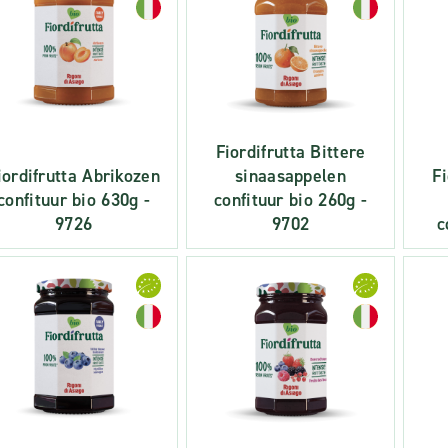
Fiordifrutta Bittere
iordifrutta Abrikozen
sinaasappelen
Fi
confituur bio 630g -
confituur bio 260g -
9726
9702
c