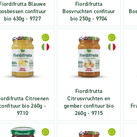
Fiordifrutta Blauwe
Fiordifrutta
bosbessen confituur
Bosvruchten confituur
Bos
bio 630g - 9727
bio 250g - 9704
Fiordifrutta
iordifrutta Citroenen
Citrusvruchten en
confituur bio 260g -
gember confituur bio
Fr
9710
260g - 9715