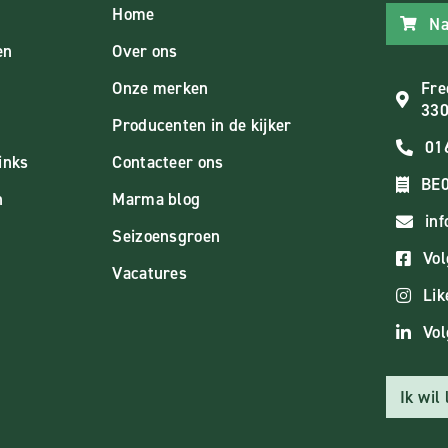
Home
Na
en
Over ons
Onze merken
Fre
330
Producenten in de kijker
01
inks
Contacteer ons
BE0
n
Marma blog
in
Seizoensgroen
Vol
Vacatures
Lik
Vol
Ik wil