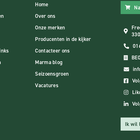
Home
Na
en
Over ons
Onze merken
Fre
330
Producenten in de kijker
01
inks
Contacteer ons
BE0
n
Marma blog
in
Seizoensgroen
Vol
Vacatures
Lik
Vol
Ik wil