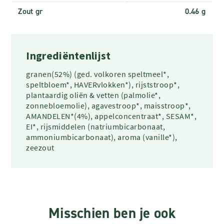
Zout gr
0.46 g
Ingrediëntenlijst
granen(52%) (ged. volkoren speltmeel*,
speltbloem*, HAVERvlokken*), rijststroop*,
plantaardig oliën & vetten (palmolie*,
zonnebloemolie), agavestroop*, maisstroop*,
AMANDELEN*(4%), appelconcentraat*, SESAM*,
EI*, rijsmiddelen (natriumbicarbonaat,
ammoniumbicarbonaat), aroma (vanille*),
zeezout
Misschien ben je ook