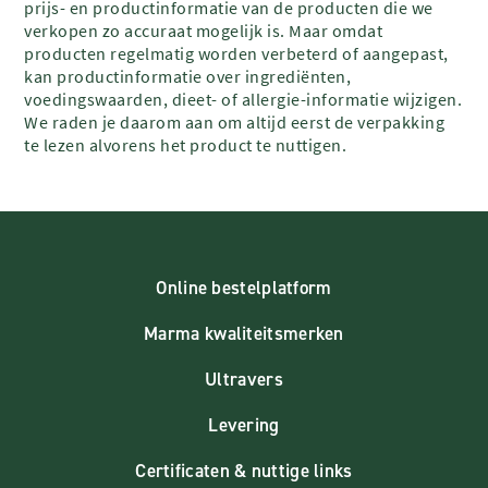
prijs- en productinformatie van de producten die we
verkopen zo accuraat mogelijk is. Maar omdat
producten regelmatig worden verbeterd of aangepast,
kan productinformatie over ingrediënten,
voedingswaarden, dieet- of allergie-informatie wijzigen.
We raden je daarom aan om altijd eerst de verpakking
te lezen alvorens het product te nuttigen.
Online bestelplatform
Marma kwaliteitsmerken
Ultravers
Levering
Certificaten & nuttige links