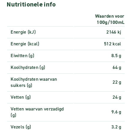
Nutritionele info
Waarden voor
100g/100mL
Energie (kJ)
2146 kj
Energie (kcal)
512 kcal
Eiwitten (g)
8.5 g
Koolhydraten (g)
64 g
Koolhydraten waarvan
22 g
suikers (g)
Vetten (g)
24 g
Vetten waarvan verzadigd
9.6 g
(g)
Vezels (g)
3.2 g