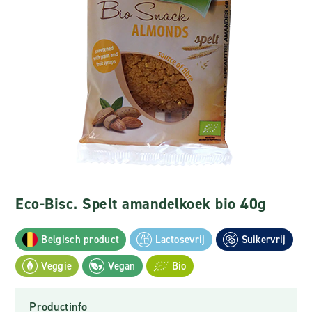
Eco-Bisc. Spelt amandelkoek bio 40g
Belgisch product
Lactosevrij
Suikervrij
Veggie
Vegan
Bio
Productinfo