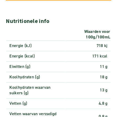
Nutritionele info
Waarden voor
100g/100mL
Energie (kJ)
718 kj
Energie (kcal)
171 kcal
Eiwitten (g)
11 g
Koolhydraten (g)
18 g
Koolhydraten waarvan
13 g
suikers (g)
Vetten (g)
4.8 g
Vetten waarvan verzadigd
0.8 g