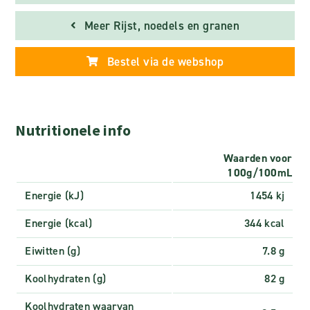
Meer Rijst, noedels en granen
Bestel via de webshop
Nutritionele info
Waarden voor
100g/100mL
Energie (kJ)
1454 kj
Energie (kcal)
344 kcal
Eiwitten (g)
7.8 g
Koolhydraten (g)
82 g
Koolhydraten waarvan