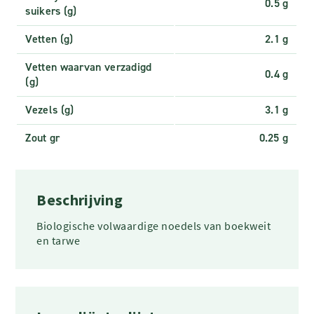
0.5 g
suikers (g)
Vetten (g)
2.1 g
Vetten waarvan verzadigd
0.4 g
(g)
Vezels (g)
3.1 g
Zout gr
0.25 g
Beschrijving
Biologische volwaardige noedels van boekweit
en tarwe