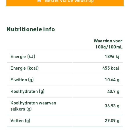
Bestel via de webshop
Nutritionele info
Waarden voor
100g/100mL
Energie (kJ)
1896 kj
Energie (kcal)
455 kcal
Eiwitten (g)
10.64 g
Koolhydraten (g)
40.7 g
Koolhydraten waarvan
36.93 g
suikers (g)
Vetten (g)
29.09 g