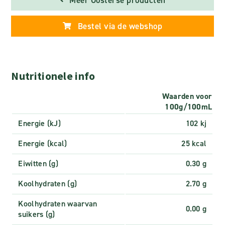
Meer Oosterse producten
Bestel via de webshop
Nutritionele info
Waarden voor
100g/100mL
Energie (kJ)
102 kj
Energie (kcal)
25 kcal
Eiwitten (g)
0.30 g
Koolhydraten (g)
2.70 g
Koolhydraten waarvan
0.00 g
suikers (g)