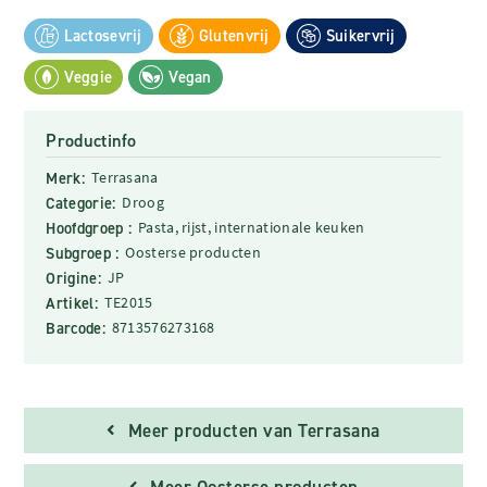
Lactosevrij
Glutenvrij
Suikervrij
Veggie
Vegan
Productinfo
Merk:
Terrasana
Categorie:
Droog
Hoofdgroep :
Pasta, rijst, internationale keuken
Subgroep :
Oosterse producten
Origine:
JP
Artikel:
TE2015
Barcode:
8713576273168
Meer producten van Terrasana