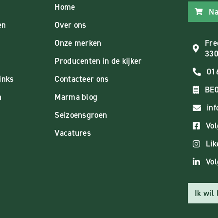
Home
Na
en
Over ons
Onze merken
Fre
330
Producenten in de kijker
01
inks
Contacteer ons
BE0
n
Marma blog
in
Seizoensgroen
Vol
Vacatures
Lik
Vol
Ik wil