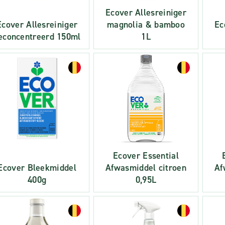
Ecover Allesreiniger
Ecover Allesreiniger
magnolia & bamboo
Ec
econcentreerd 150ml
1L
Ecover Essential
Ecover Bleekmiddel
Afwasmiddel citroen
Af
400g
0,95L