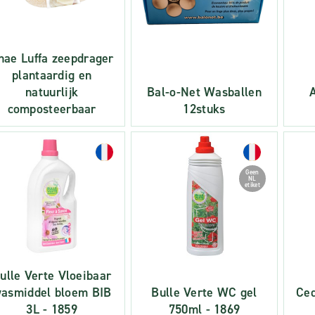
nae Luffa zeepdrager
plantaardig en
natuurlijk
Bal-o-Net Wasballen
composteerbaar
12stuks
Geen
NL
etiket
ulle Verte Vloeibaar
asmiddel bloem BIB
Bulle Verte WC gel
Ced
3L - 1859
750ml - 1869