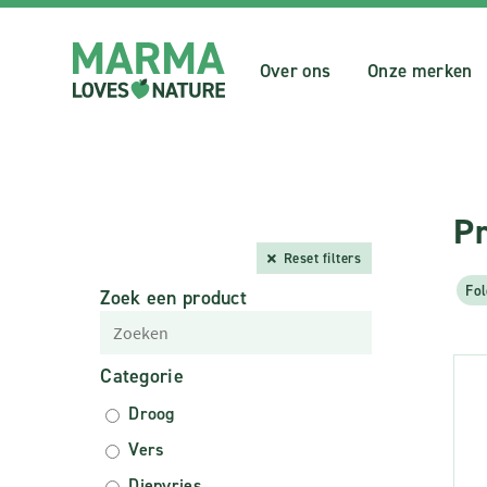
Over ons
Onze merken
P
Reset filters
Fol
Zoek een product
Categorie
Droog
Vers
Diepvries