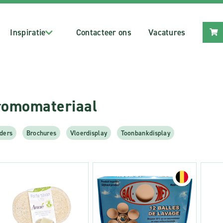
Inspiratie
Contacteer ons
Vacatures
romomateriaal
ders
Brochures
Vloerdisplay
Toonbankdisplay