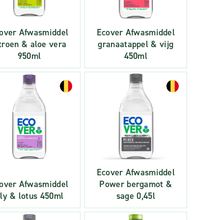
over Afwasmiddel
Ecover Afwasmiddel
troen & aloe vera
granaatappel & vijg
950ml
450ml
Ecover Afwasmiddel
over Afwasmiddel
Power bergamot &
ily & lotus 450ml
sage 0,45l