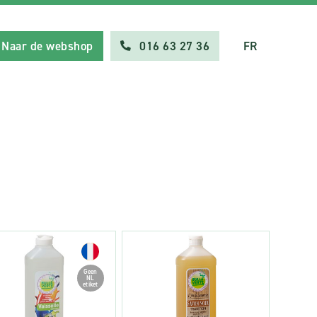
Naar de webshop
016 63 27 36
FR
Geen
NL
etiket