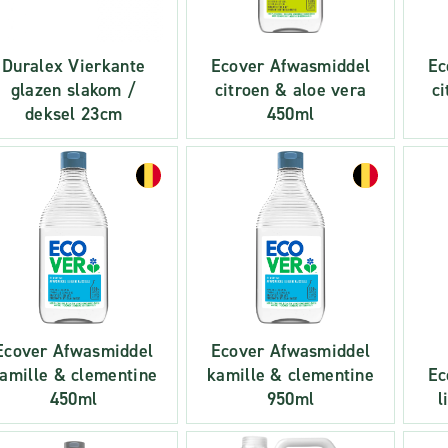
Duralex Vierkante
Ecover Afwasmiddel
Ec
glazen slakom /
citroen & aloe vera
ci
deksel 23cm
450ml
Ecover Afwasmiddel
Ecover Afwasmiddel
amille & clementine
kamille & clementine
Ec
450ml
950ml
l