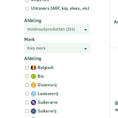
Ultravers (AGF, kip, vlees, vis)
Afdeling
A
Huishoudproducten (256)
Merk
Kies merk
Afdeling
Belgisch
Bio
Glutenvrij
Lactosevrij
Suikerarm
B
w
Suikervrij