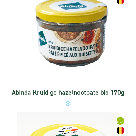
Abinda Kruidige hazelnootpaté bio 170g