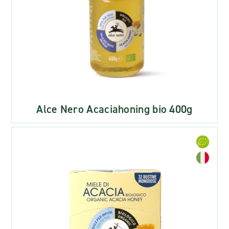
Alce Nero Acaciahoning bio 400g