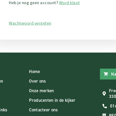
Heb je nog geen account?
Word klant
Wachtwoord vergeten
Home
Na
en
Over ons
Onze merken
Fre
330
Producenten in de kijker
01
inks
Contacteer ons
BE0