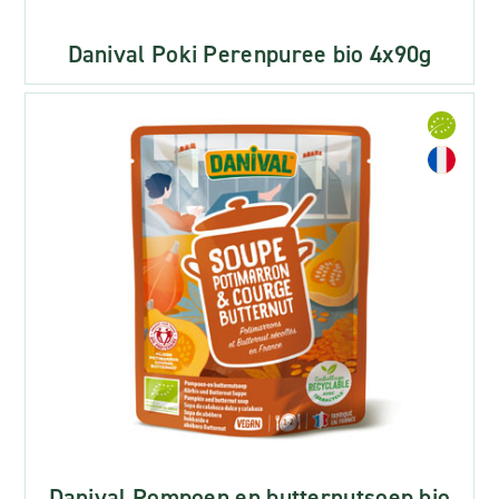
Danival Poki Perenpuree bio 4x90g
Danival Pompoen en butternutsoep bio