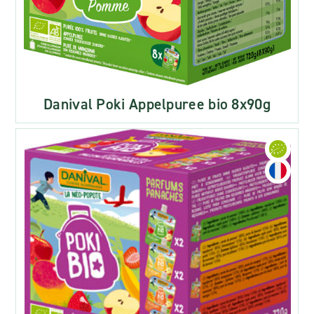
Danival Poki Appelpuree bio 8x90g