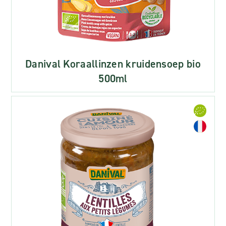
Danival Koraallinzen kruidensoep bio
500ml