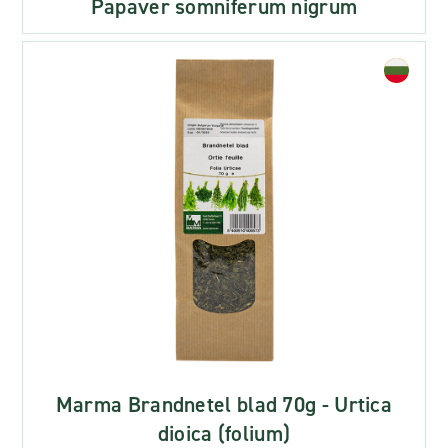
Papaver somniferum nigrum
Marma Brandnetel blad 70g - Urtica
dioica (folium)