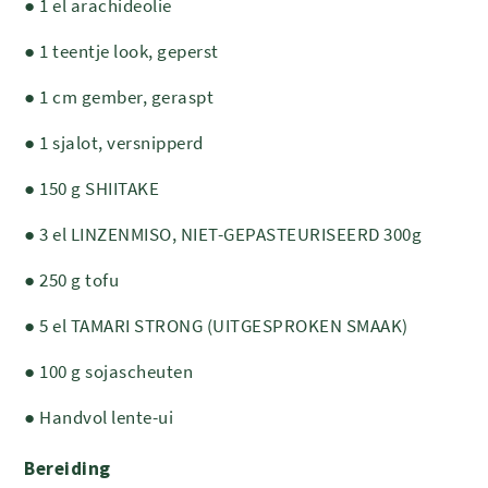
● 1 el arachideolie
● 1 teentje look, geperst
● 1 cm gember, geraspt
● 1 sjalot, versnipperd
● 150 g SHIITAKE
● 3 el LINZENMISO, NIET-GEPASTEURISEERD 300g
● 250 g tofu
● 5 el TAMARI STRONG (UITGESPROKEN SMAAK)
● 100 g sojascheuten
● Handvol lente-ui
Bereiding