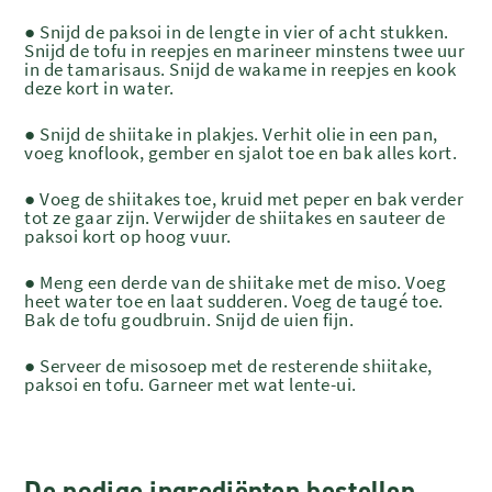
● Snijd de paksoi in de lengte in vier of acht stukken.
Snijd de tofu in reepjes en marineer minstens twee uur
in de tamarisaus. Snijd de wakame in reepjes en kook
deze kort in water.
● Snijd de shiitake in plakjes. Verhit olie in een pan,
voeg knoflook, gember en sjalot toe en bak alles kort.
● Voeg de shiitakes toe, kruid met peper en bak verder
tot ze gaar zijn. Verwijder de shiitakes en sauteer de
paksoi kort op hoog vuur.
● Meng een derde van de shiitake met de miso. Voeg
heet water toe en laat sudderen. Voeg de taugé toe.
Bak de tofu goudbruin. Snijd de uien fijn.
● Serveer de misosoep met de resterende shiitake,
paksoi en tofu. Garneer met wat lente-ui.
De nodige ingrediënten bestellen