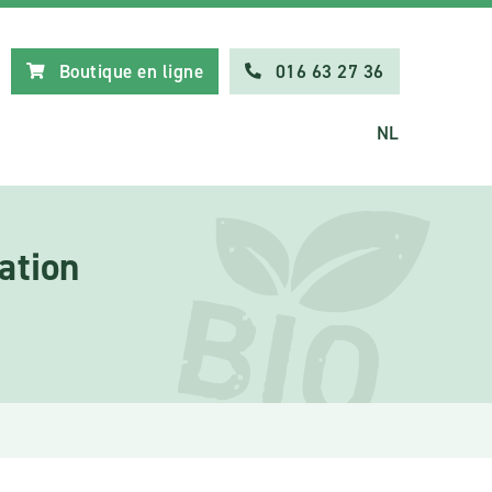
Boutique en ligne
016 63 27 36
NL
ation