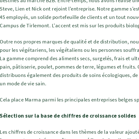
destinés au marché B2B. Entre-temps, nous avons réalisé une
Steve, Lien et Nick ont rejoint l'entreprise. Notre gamme s'es
45 employés, un solide portefeuille de clients et un tout nou
Campus de Tirlemont. L'accent est mis sur les produits biolo
Outre nos propres marques de qualité et de distribution, no
pour les végétariens, les végétaliens ou les personnes souffr
La gamme comprend des aliments secs, surgelés, frais et ultra
pain, pâtisserie, poulet, pommes de terre, légumes et fruits.
distribuons également des produits de soins écologiques, de 
un mode de vie sain.
Cela place Marma parmi les principales entreprises belges sp
Sélection sur la base de chiffres de croissance solides
Les chiffres de croissance dans les thèmes de la valeur ajout