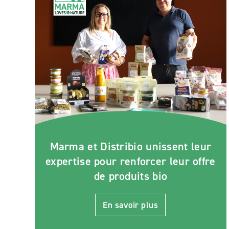
Marma et Distribio unissent leur
expertise pour renforcer leur offre
de produits bio
En savoir plus